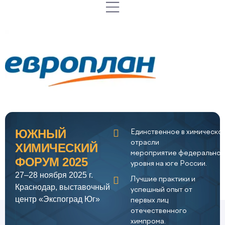
ЮЖНЫЙ
Единственное в химическо
отрасли
ХИМИЧЕСКИЙ
мероприятие федеральног
ФОРУМ 2025
уровня на юге России.
27–28 ноября 2025 г.
Лучшие практики и
Краснодар, выставочный
успешный опыт от
центр «Экспоград Юг»
первых лиц
отечественного
химпрома.