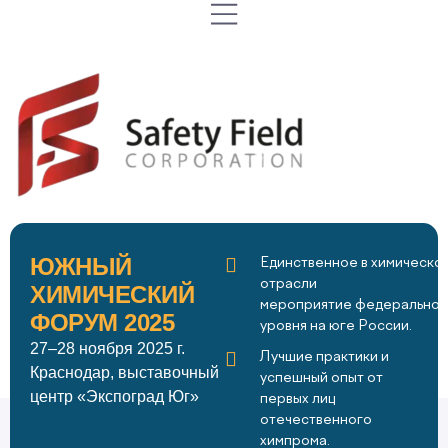
ЮЖНЫЙ
Единственное в химическо
отрасли
ХИМИЧЕСКИЙ
мероприятие федеральног
ФОРУМ 2025
уровня на юге России.
27–28 ноября 2025 г.
Лучшие практики и
Краснодар, выставочный
успешный опыт от
центр «Экспоград Юг»
первых лиц
отечественного
химпрома.