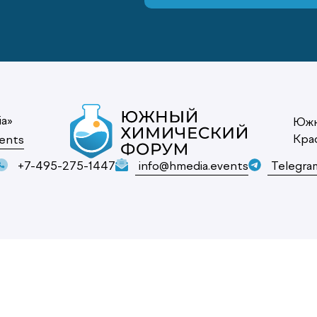
ia»
Южн
Кра
ents
+7-495-275-1447
info@hmedia.events
Telegra