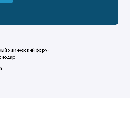
ый химический форум
снодар
m