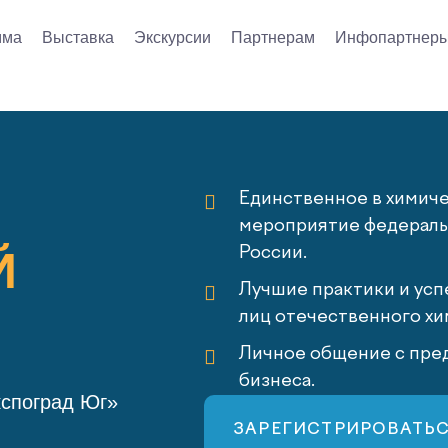
мма
Выставка
Экскурсии
Партнерам
Инфопартнер
Единственное в химич
мероприятие федеральн
Й
России.
Лучшие практики и усп
лиц отечественного хи
Личное общение с пред
бизнеса.
кспоград Юг»
ЗАРЕГИСТРИРОВАТЬ