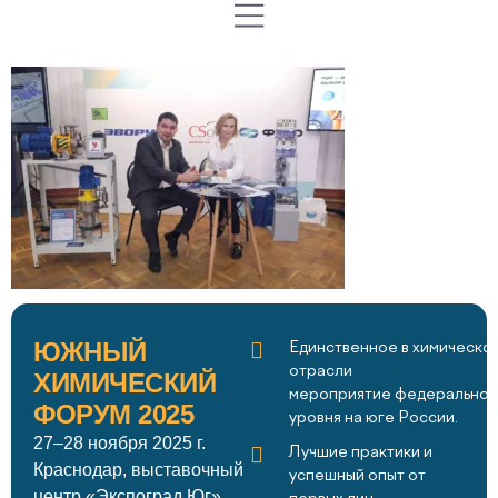
ЮЖНЫЙ
Единственное в химическо
отрасли
ХИМИЧЕСКИЙ
мероприятие федеральног
ФОРУМ 2025
уровня на юге России.
27–28 ноября 2025 г.
Лучшие практики и
Краснодар, выставочный
успешный опыт от
центр «Экспоград Юг»