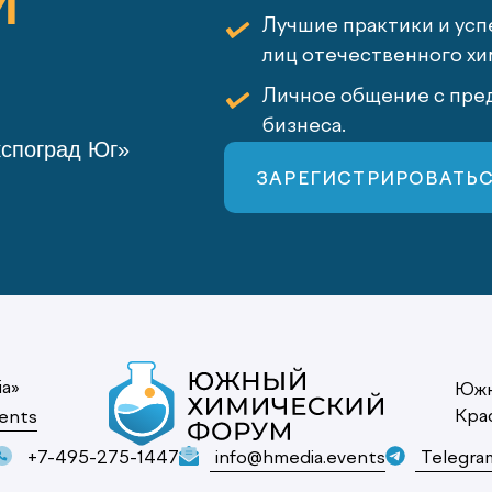
Й
Лучшие практики и усп
лиц отечественного хи
Личное общение с пред
бизнеса.
кспоград Юг»
ЗАРЕГИСТРИРОВАТЬ
ia»
Южн
Кра
ents
+7-495-275-1447
info@hmedia.events
Telegra