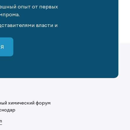
ешный опыт от первых
мпрома.
ставителями власти и
СЯ
ый химический форум
снодар
m