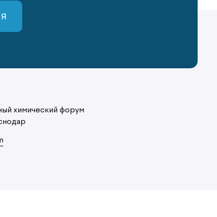
СЯ
ый химический форум
снодар
m