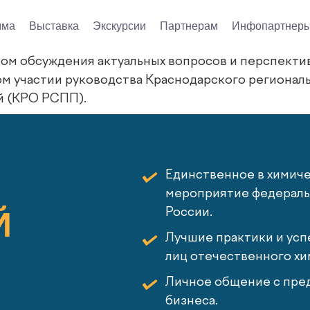
мма
Выставка
Экскурсии
Партнерам
Инфопартнер
ом обсуждения актуальных вопросов и перспекти
м участии руководства Краснодарского регионал
 (КРО РСПП).
Единственное в химич
мероприятие федеральн
Й
России.
Лучшие практики и усп
лиц отечественного хи
Личное общение с пред
бизнеса.