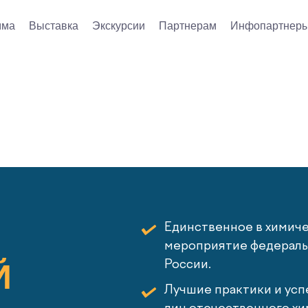
мма
Выставка
Экскурсии
Партнерам
Инфопартнер
Единственное в химич
мероприятие федеральн
Й
России.
Лучшие практики и усп