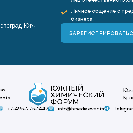
лиц отечественного хи
Личное общение с пред
бизнеса.
кспоград Юг»
ЗАРЕГИСТРИРОВАТЬ
ia»
Южн
Кра
ents
+7-495-275-1447
info@hmedia.events
Telegra