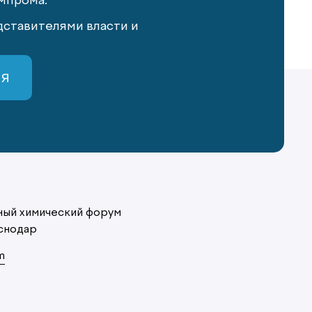
мпрома.
ставителями власти и
СЯ
ый химический форум
снодар
m