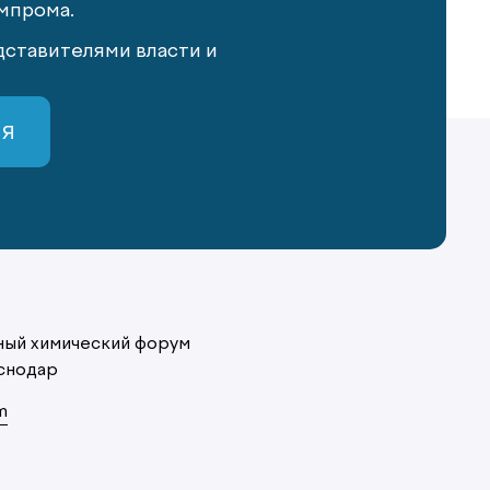
мпрома.
ставителями власти и
СЯ
ый химический форум
снодар
m