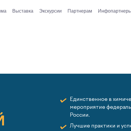
мма
Выставка
Экскурсии
Партнерам
Инфопартнер
Единственное в химич
мероприятие федеральн
Й
России.
Лучшие практики и усп