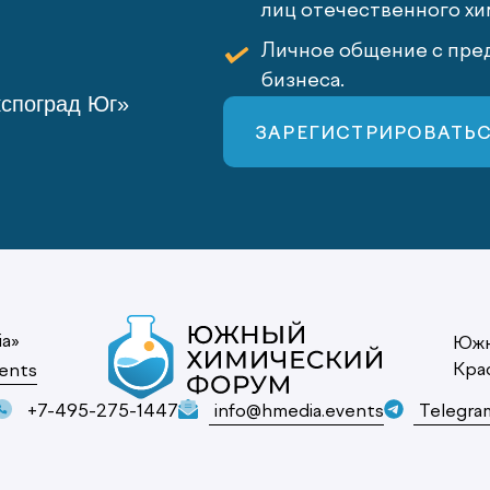
лиц отечественного хи
Личное общение с пред
бизнеса.
кспоград Юг»
ЗАРЕГИСТРИРОВАТЬ
ia»
Южн
Кра
ents
+7-495-275-1447
info@hmedia.events
Telegra