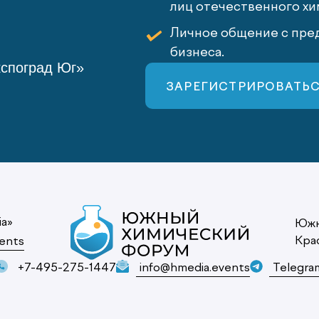
лиц отечественного хи
Личное общение с пред
бизнеса.
кспоград Юг»
ЗАРЕГИСТРИРОВАТЬ
ia»
Южн
Кра
ents
+7-495-275-1447
info@hmedia.events
Telegra