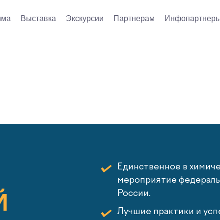
мма
Выставка
Экскурсии
Партнерам
Инфопартнер
Единственное в химич
мероприятие федеральн
Й
России.
Лучшие практики и усп