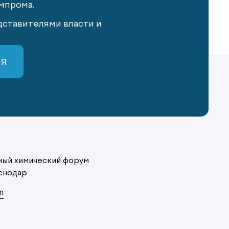
мпрома.
ставителями власти и
СЯ
ый химический форум
снодар
m