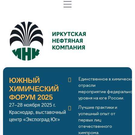
ЮЖНЫЙ
Единственное в химическо
отрасли
ХИМИЧЕСКИЙ
мероприятие федеральног
ФОРУМ 2025
уровня на юге России.
27–28 ноября 2025 г.
Лучшие практики и
Краснодар, выставочный
успешный опыт от
центр «Экспоград Юг»
первых лиц
отечественного
химпрома.