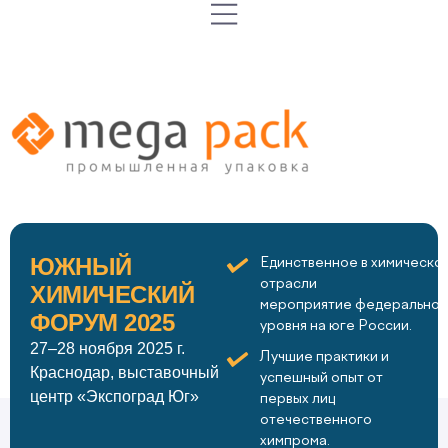
ЮЖНЫЙ
Единственное в химическо
отрасли
ХИМИЧЕСКИЙ
мероприятие федеральног
ФОРУМ 2025
уровня на юге России.
27–28 ноября 2025 г.
Лучшие практики и
Краснодар, выставочный
успешный опыт от
центр «Экспоград Юг»
первых лиц
отечественного
химпрома.