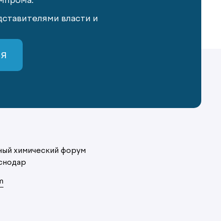
мпрома.
ставителями власти и
СЯ
ый химический форум
снодар
m