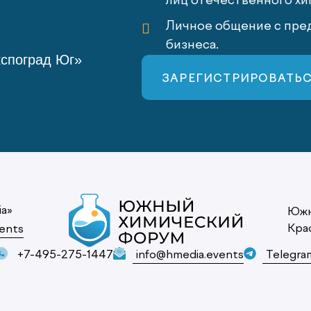
лиц отечественного хи
Личное общение с пред
бизнеса.
кспоград Юг»
ЗАРЕГИСТРИРОВАТЬ
ia»
Южн
Кра
ents
+7-495-275-1447
info@hmedia.events
Telegra