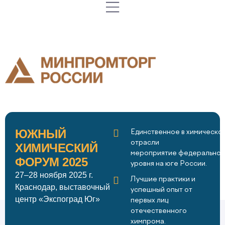
ЮЖНЫЙ
Единственное в химическо
отрасли
ХИМИЧЕСКИЙ
мероприятие федеральног
ФОРУМ 2025
уровня на юге России.
27–28 ноября 2025 г.
Лучшие практики и
Краснодар, выставочный
успешный опыт от
центр «Экспоград Юг»
первых лиц
отечественного
химпрома.