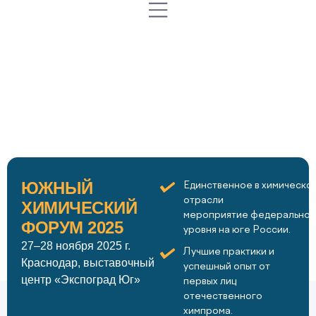
ЮЖНЫЙ
Единственное в химическо
отрасли
ХИМИЧЕСКИЙ
мероприятие федеральног
ФОРУМ 2025
уровня на юге России.
27–28 ноября 2025 г.
Лучшие практики и
Краснодар, выставочный
успешный опыт от
центр «Экспоград Юг»
первых лиц
отечественного
химпрома.