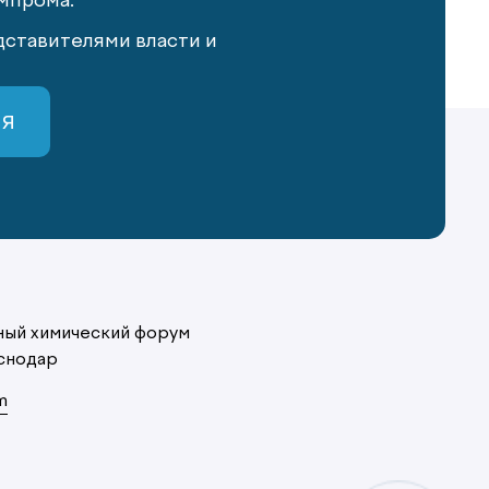
мпрома.
ставителями власти и
СЯ
ый химический форум
снодар
m