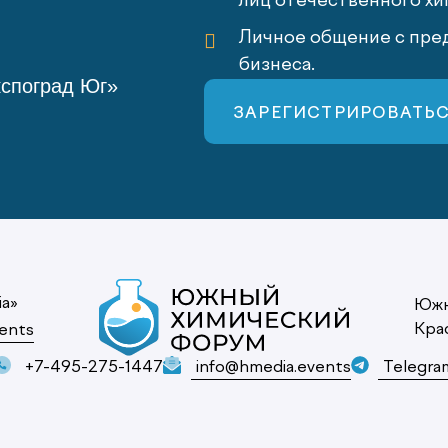
лиц отечественного хи
Личное общение с пред
бизнеса.
кспоград Юг»
ЗАРЕГИСТРИРОВАТЬ
ia»
Южн
Кра
ents
+7-495-275-1447
info@hmedia.events
Telegra