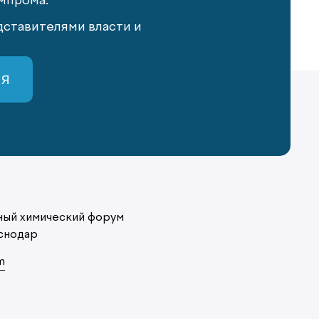
мпрома.
ставителями власти и
СЯ
ый химический форум
снодар
m