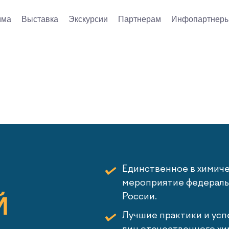
мма
Выставка
Экскурсии
Партнерам
Инфопартнер
Единственное в химич
мероприятие федеральн
Й
России.
Лучшие практики и усп