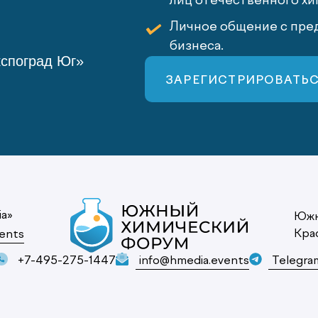
лиц отечественного хи
Личное общение с пред
бизнеса.
кспоград Юг»
ЗАРЕГИСТРИРОВАТЬ
ia»
Южн
Кра
ents
+7-495-275-1447
info@hmedia.events
Telegra