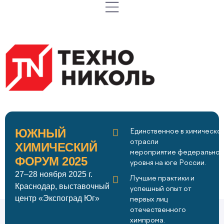
ЮЖНЫЙ
Единственное в химическо
отрасли
ХИМИЧЕСКИЙ
мероприятие федеральног
ФОРУМ 2025
уровня на юге России.
27–28 ноября 2025 г.
Лучшие практики и
Краснодар, выставочный
успешный опыт от
центр «Экспоград Юг»
первых лиц
отечественного
химпрома.