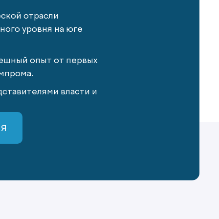
еской отрасли
ого уровня на юге
ешный опыт от первых
мпрома.
ставителями власти и
СЯ